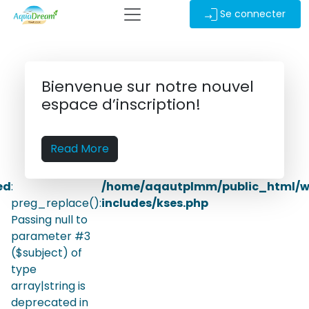
Se connecter
Bienvenue sur notre nouvel
espace d’inscription!
Read More
ed
:
/home/aqautplmm/public_html/
preg_replace():
includes/kses.php
Passing null to
parameter #3
($subject) of
type
array|string is
deprecated in